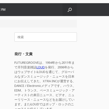
 FM
検
索
対
象:
発行・文責
FUTUREGROOVEは、1994年から2011年ま
で月刊音楽雑誌
LOUD
を発行、2006年から
はウェブサイトiLOUDを通じて、グローバ
ルなダンスミュージック・ニュースを日本
にお伝えしてきた、XTRA INCが運営する、
DANCE / Electronicメディアです。ハウス、
EDM、トランス、ベースミュージック・ア
ーティストの来日ニュース、ビデオ、ニュ
ーリリース・ニュースなどをお届けしてい
ます。またiLOUDではポップ・ロックのニ
ュースもお伝えしています。