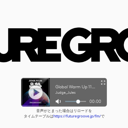
音声がとまった場合はリロードを
タイムテーブルは
https://futuregroove.jp/fm/
で