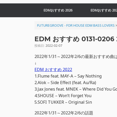
EDMおすすめ 2026
EDMおすすめ 202
FUTUREGROOVE - FOR HOUSE EDM BASS LOVERS
EDM おすすめ 0131-0206 
投稿日:
2022-02-07
2022年1/31～2022年2/6の最新おす
↓
EDM おすすめ 2022
1.Flume feat. MAY-A – Say Nothing
2.Alok – Side Effect (feat. Au/Ra)
3.Jax Jones feat. MNEK – Where Did You G
4.SHOUSE – Won’t Forget You
5.SOFI TUKKER – Original Sin
2022年1/31～2022年2/6の話題