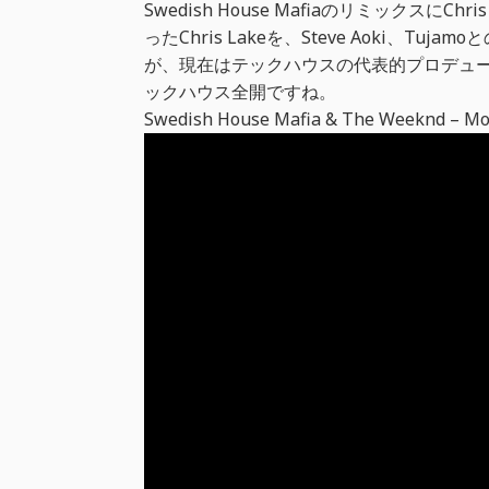
Swedish House Mafiaのリミックス
ったChris Lakeを、Steve Aoki、T
が、現在はテックハウスの代表的プロデュ
ックハウス全開ですね。
Swedish House Mafia & The Weeknd – Mot