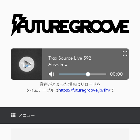
コ
ン
テ
ン
ツ
へ
ス
キ
ッ
プ
音声がとまった場合はリロードを
タイムテーブルは
https://futuregroove.jp/fm/
で
メニュー