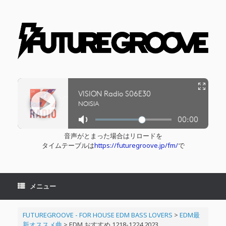
コ
ン
テ
ン
ツ
へ
ス
キ
ッ
プ
音声がとまった場合はリロードを
タイムテーブルは
https://futuregroove.jp/fm/
で
メニュー
FUTUREGROOVE - FOR HOUSE EDM BASS LOVERS
>
EDM最
新オススメ曲
>
EDM おすすめ 1218-1224 2023