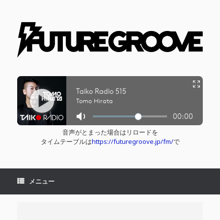
コ
ン
テ
ン
ツ
へ
ス
キ
ッ
プ
音声がとまった場合はリロードを
タイムテーブルは
https://futuregroove.jp/fm/
で
メニュー