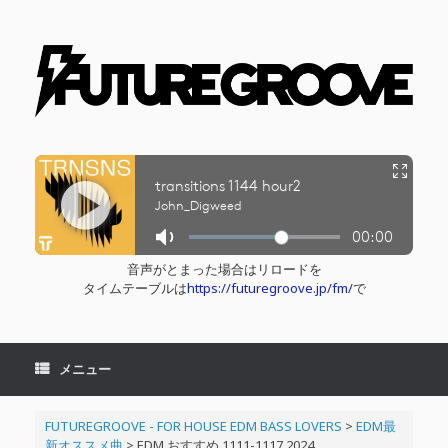
コ
ン
テ
ン
ツ
へ
ス
キ
ッ
プ
音声がとまった場合はリロードを
タイムテーブルは
https://futuregroove.jp/fm/
で
メニュー
FUTUREGROOVE - FOR HOUSE EDM BASS LOVERS
>
EDM最
新オススメ曲
>
EDM おすすめ 1111-1117 2024