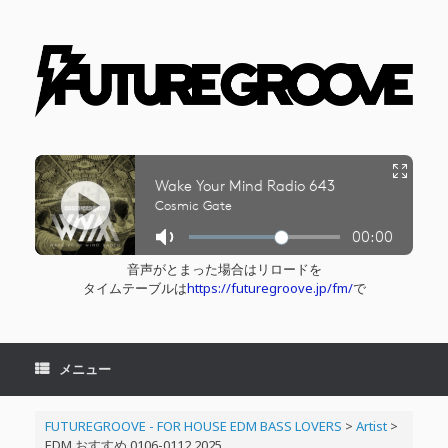
コ
ン
テ
ン
ツ
へ
ス
キ
ッ
プ
音声がとまった場合はリロードを
タイムテーブルは
https://futuregroove.jp/fm/
で
メニュー
FUTUREGROOVE - FOR HOUSE EDM BASS LOVERS
>
Artist
>
EDM おすすめ 0106-0112 2025