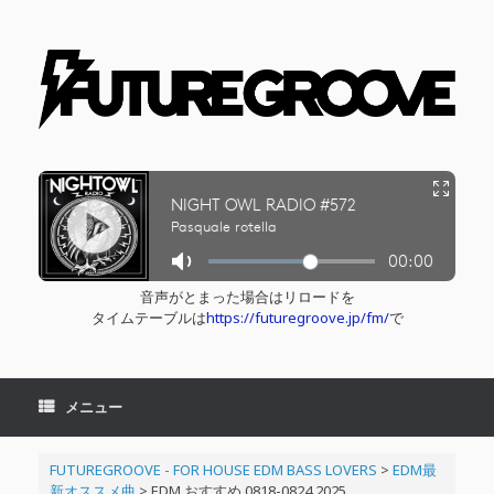
コ
ン
テ
ン
ツ
へ
ス
キ
ッ
プ
音声がとまった場合はリロードを
タイムテーブルは
https://futuregroove.jp/fm/
で
メニュー
FUTUREGROOVE - FOR HOUSE EDM BASS LOVERS
>
EDM最
新オススメ曲
>
EDM おすすめ 0818-0824 2025