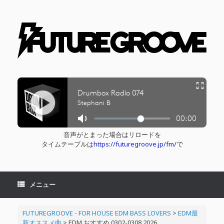
コ
ン
テ
ン
ツ
へ
ス
キ
ッ
プ
音声がとまった場合はリロードを
タイムテーブルは
https://futuregroove.jp/fm/
で
メニュー
FUTUREGROOVE - FOR HOUSE EDM BASS LOVERS
>
EDM最
新オススメ曲
>
EDM おすすめ 0302-0308 2026