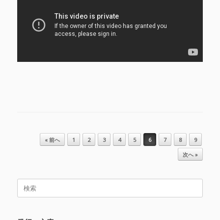
投稿ナビゲーション
« 前へ
1
2
3
4
5
6
7
8
9
次へ »
検
索
対
象: