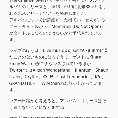
The Chainsmokersが、キャリア初となるフル・ア
ルバムのリリースと、4/13－6/10に北米38ヶ所をま
わる北米アリーナツアーを発表しました。
アルバムについては詳細がまだ出ていませんが、ツ
アー・タイトルから『Memories (Do Not Open)』
がタイトルになるのではないかと予想されていま
す。
ライブのほうは、Live music x dj setのいままでに見
たことのないものになるそうで、ゲストにKiiara、
Emily Warrenがアナウンスされているほか、
TwitterではAlison Wonderland、Illenium、Shaun
Frank、Gryffin、KYLE!、Lost Frequencies、k?d、
GRANDTHEFT、Whethanの名前が上がっていま
す。
ツアー日程から考えると、アルバム・リリースはそ
う遠くないことになりますね！