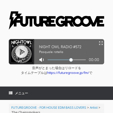
コ
ン
テ
ン
ツ
へ
ス
キ
ッ
プ
音声がとまった場合はリロードを
タイムテーブルは
https://futuregroove.jp/fm/
で
メニュー
FUTUREGROOVE - FOR HOUSE EDM BASS LOVERS
>
Artist
>
The Chainsmokers