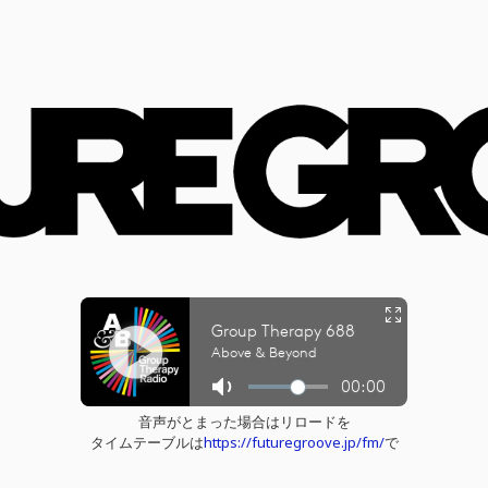
音声がとまった場合はリロードを
タイムテーブルは
https://futuregroove.jp/fm/
で