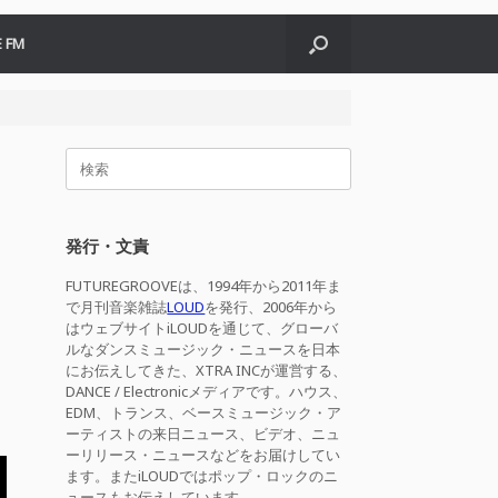
 FM
検
索
対
象:
発行・文責
FUTUREGROOVEは、1994年から2011年ま
で月刊音楽雑誌
LOUD
を発行、2006年から
はウェブサイトiLOUDを通じて、グローバ
ルなダンスミュージック・ニュースを日本
にお伝えしてきた、XTRA INCが運営する、
DANCE / Electronicメディアです。ハウス、
EDM、トランス、ベースミュージック・ア
ーティストの来日ニュース、ビデオ、ニュ
ーリリース・ニュースなどをお届けしてい
ます。またiLOUDではポップ・ロックのニ
ュースもお伝えしています。