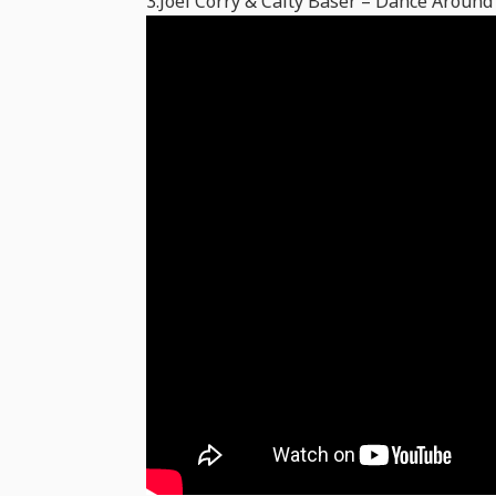
3.Joel Corry & Caity Baser – Dance Around 