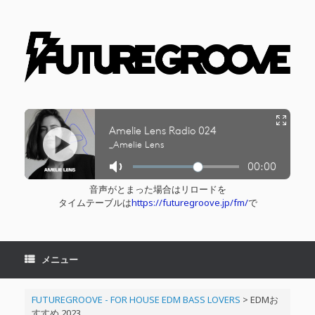
コ
ン
テ
ン
ツ
へ
ス
キ
ッ
プ
音声がとまった場合はリロードを
タイムテーブルは
https://futuregroove.jp/fm/
で
メニュー
FUTUREGROOVE - FOR HOUSE EDM BASS LOVERS
>
EDMお
すすめ 2023