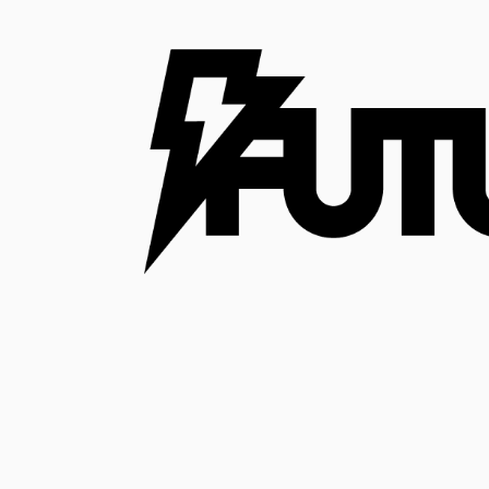
コ
ン
テ
ン
ツ
へ
ス
キ
ッ
プ