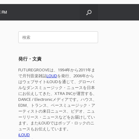
 FM
検
索
対
象:
発行・文責
FUTUREGROOVEは、1994年から2011年ま
で月刊音楽雑誌
LOUD
を発行、2006年から
はウェブサイトiLOUDを通じて、グローバ
ルなダンスミュージック・ニュースを日本
にお伝えしてきた、XTRA INCが運営する、
DANCE / Electronicメディアです。ハウス、
EDM、トランス、ベースミュージック・ア
ーティストの来日ニュース、ビデオ、ニュ
ーリリース・ニュースなどをお届けしてい
ます。またiLOUDではポップ・ロックのニ
ュースもお伝えしています。
iLOUD