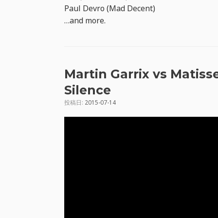
Paul Devro (Mad Decent)
…and more.
Martin Garrix vs Matis
Silence
投稿日:
2015-07-14