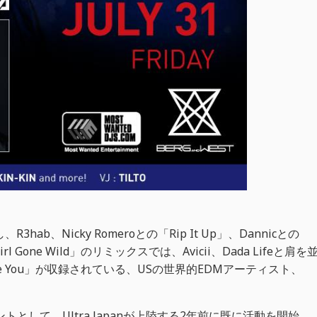
し、R3hab、Nicky Romeroとの「Rip It Up」、Dannicとの
 Gone Wild」のリミックスでは、Avicii、Dada Lifeと肩を
ike You」が収録されている、USの世界的EDMアーティスト、
として、Ultra Japanが上陸する2年前に既に活動を開始、