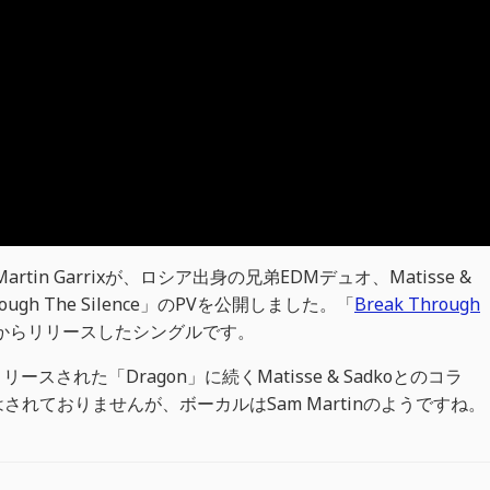
in Garrixが、ロシア出身の兄弟EDMデュオ、Matisse &
ugh The Silence」のPVを公開しました。「
Break Through
ordsからリリースしたシングルです。
先週リリースされた「Dragon」に続くMatisse & Sadkoとのコラ
れておりませんが、ボーカルはSam Martinのようですね。