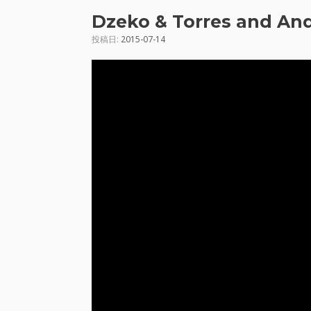
Dzeko & Torres and And
投稿日:
2015-07-14