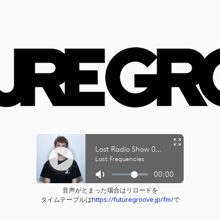
音声がとまった場合はリロードを
タイムテーブルは
https://futuregroove.jp/fm/
で