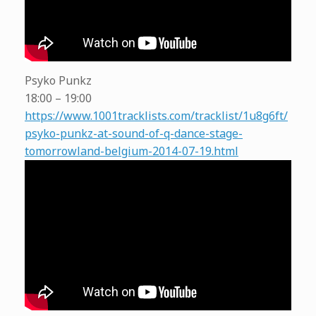
Psyko Punkz
18:00 – 19:00
https://www.1001tracklists.com/tracklist/1u8g6ft/
psyko-punkz-at-sound-of-q-dance-stage-
tomorrowland-belgium-2014-07-19.html