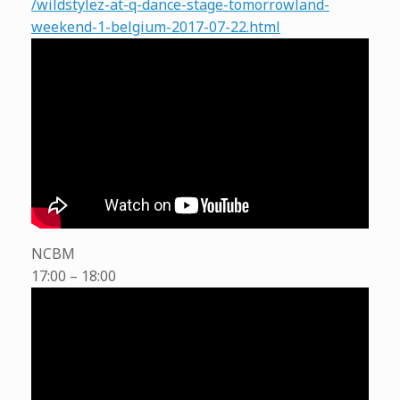
/wildstylez-at-q-dance-stage-tomorrowland-
weekend-1-belgium-2017-07-22.html
NCBM
17:00 – 18:00