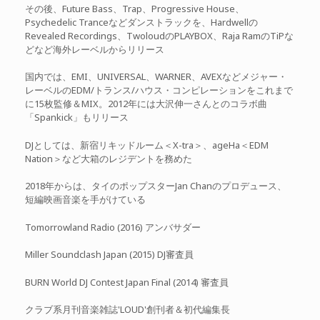
その後、Future Bass、Trap、Progressive House、
Psychedelic Tranceなどダンストラックを、Hardwellの
Revealed Recordings、TwoloudのPLAYBOX、Raja RamのTiPな
どなど海外レーベルからリリース
国内では、EMI、UNIVERSAL、WARNER、AVEXなどメジャー・
レーベルのEDM/トランス/ハウス・コンピレーションをこれまで
に15枚監修＆MIX。2012年には大沢伸一さんとのコラボ曲
「Spankick」もリリース
DJとしては、新宿リキッドルーム＜X-tra＞、ageHa＜EDM
Nation＞など大箱のレジデントを務めた
2018年からは、タイのポップスターJan Chanのプロデュース、
短編映画音楽を手がけている
Tomorrowland Radio (2016) アンバサダー
Miller Soundclash Japan (2015) DJ審査員
BURN World DJ Contest Japan Final (2014) 審査員
クラブ系月刊音楽雑誌'LOUD'創刊者＆初代編集長