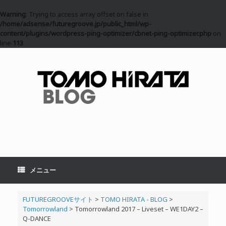
Warning
: Trying to access array offset on false in
/home/adsense/futuregroove.jp/public_html/wp-
content/plugins/wordpress-ping-optimizer/cbnet-ping-optimizer.php
on
line
113
コ
ン
テ
ン
ツ
へ
ス
キ
ッ
プ
メニュー
FUTUREGROOVEサイト
>
TOMO HIRATA - BLOG
>
Tomorrowland
>
Tomorrowland 2017 – Liveset – WE1DAY2 –
Q-DANCE