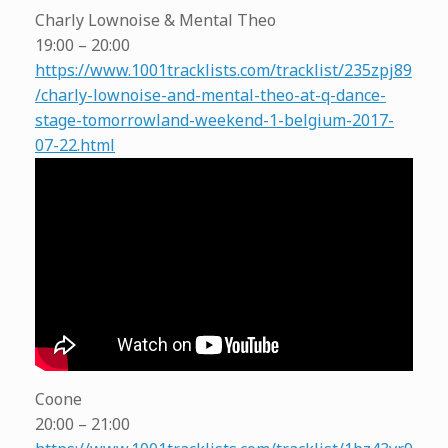
Charly Lownoise & Mental Theo
19:00 – 20:00
https://www.1001tracklists.com/tracklist/235zpj89
/charly-lownoise-and-mental-theo-at-q-dance-
stage-tomorrowland-weekend-1-belgium-2017-
07-22.html
Coone
20:00 – 21:00