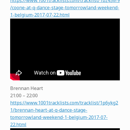
https://www.1001tracklists.com/tracklist/1bz43vr9
/coone-at-q-dance-stage-tomorrowland-weekend-
1-belgium-2017-07-22.html
Brennan Heart
21:00 – 22:00
https://www.1001tracklists.com/tracklist/1p6ykg2
1/brennan-heart-at-q-dance-stage-
tomorrowland-weekend-1-belgium-2017-07-
22.html