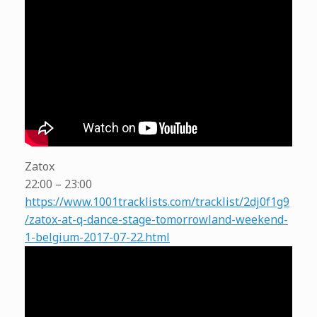
Zatox
22:00 – 23:00
https://www.1001tracklists.com/tracklist/2dj0f1g9
/zatox-at-q-dance-stage-tomorrowland-weekend-
1-belgium-2017-07-22.html