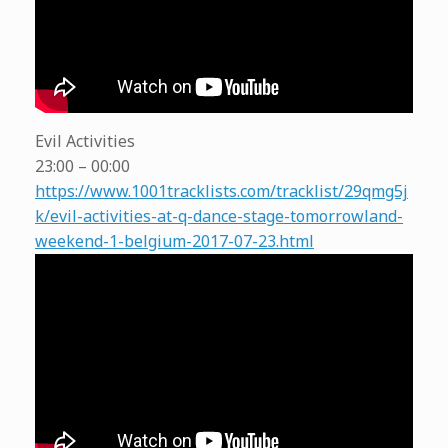
Evil Activities
23:00 – 00:00
https://www.1001tracklists.com/tracklist/29qmg5j
k/evil-activities-at-q-dance-stage-tomorrowland-
weekend-1-belgium-2017-07-23.html