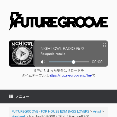
コ
ン
テ
ン
ツ
へ
ス
キ
ッ
プ
音声がとまった場合はリロードを
タイムテーブルは
https://futuregroove.jp/fm/
で
メニュー
FUTUREGROOVE - FOR HOUSE EDM BASS LOVERS
>
Artist
>
Hardwell
>
Hardwellが360度ビデオ「Hardwell 360