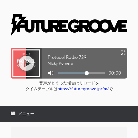
コ
ン
テ
ン
ツ
へ
ス
キ
ッ
プ
音声がとまった場合はリロードを
タイムテーブルは
https://futuregroove.jp/fm/
で
メニュー