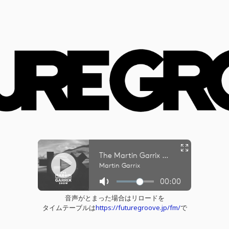
音声がとまった場合はリロードを
タイムテーブルは
https://futuregroove.jp/fm/
で