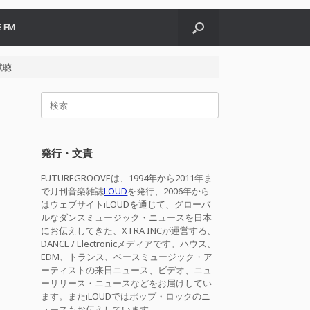
 FM
曲試聴
検
索
対
象:
発行・文責
FUTUREGROOVEは、1994年から2011年ま
で月刊音楽雑誌
LOUD
を発行、2006年から
はウェブサイトiLOUDを通じて、グローバ
ルなダンスミュージック・ニュースを日本
にお伝えしてきた、XTRA INCが運営する、
DANCE / Electronicメディアです。ハウス、
EDM、トランス、ベースミュージック・ア
ーティストの来日ニュース、ビデオ、ニュ
ーリリース・ニュースなどをお届けしてい
ます。またiLOUDではポップ・ロックのニ
ュースもお伝えしています。