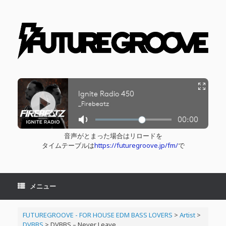
コ
ン
テ
ン
ツ
へ
ス
キ
ッ
プ
音声がとまった場合はリロードを
タイムテーブルは
https://futuregroove.jp/fm/
で
メニュー
FUTUREGROOVE - FOR HOUSE EDM BASS LOVERS
>
Artist
>
DVBBS
>
DVBBS – Never Leave