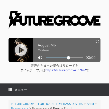
コ
ン
テ
ン
ツ
へ
ス
キ
ッ
プ
音声がとまった場合はリロードを
タイムテーブルは
https://futuregroove.jp/fm/
で
メニュー
FUTUREGROOVE - FOR HOUSE EDM BASS LOVERS
>
Artist
>
Bassjackers
>
Bassjackers & Reez – Rough