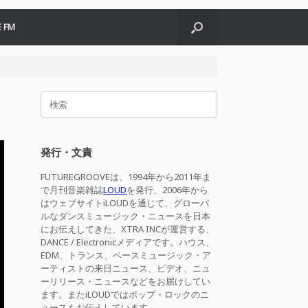
 FM
検
索
対
象:
発行・文責
FUTUREGROOVEは、1994年から2011年ま
で月刊音楽雑誌
LOUD
を発行、2006年から
はウェブサイトiLOUDを通じて、グローバ
ルなダンスミュージック・ニュースを日本
にお伝えしてきた、XTRA INCが運営する、
DANCE / Electronicメディアです。ハウス、
EDM、トランス、ベースミュージック・ア
ーティストの来日ニュース、ビデオ、ニュ
ーリリース・ニュースなどをお届けしてい
ます。またiLOUDではポップ・ロックのニ
ュースもお伝えしています。