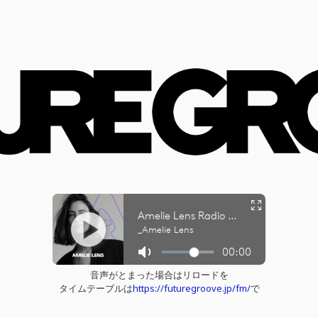
音声がとまった場合はリロードを
タイムテーブルは
https://futuregroove.jp/fm/
で