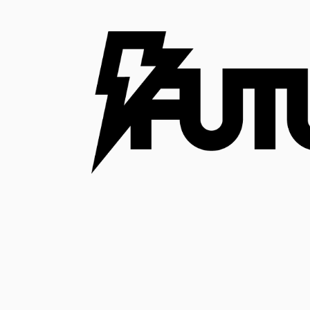
コ
ン
テ
ン
ツ
へ
ス
キ
ッ
プ