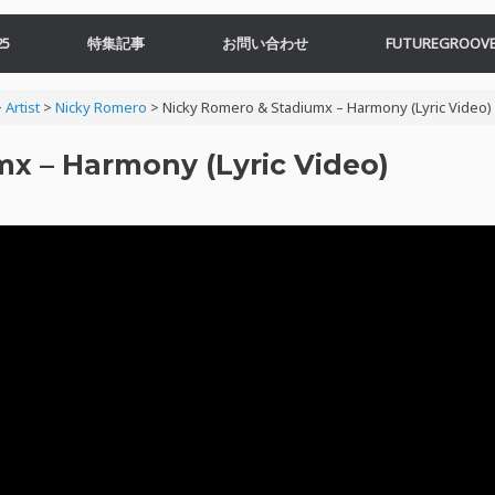
5
特集記事
お問い合わせ
FUTUREGROOVE
>
Artist
>
Nicky Romero
>
Nicky Romero & Stadiumx – Harmony (Lyric Video)
x – Harmony (Lyric Video)