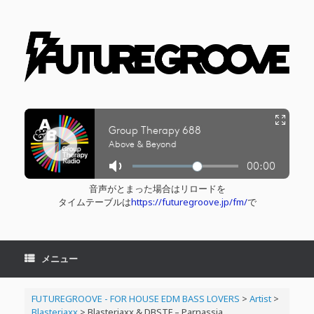
コ
ン
テ
ン
ツ
へ
ス
キ
ッ
プ
音声がとまった場合はリロードを
タイムテーブルは
https://futuregroove.jp/fm/
で
メニュー
FUTUREGROOVE - FOR HOUSE EDM BASS LOVERS
>
Artist
>
Blasterjaxx
>
Blasterjaxx & DBSTF – Parnassia