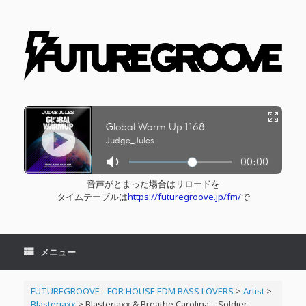
コ
ン
テ
ン
ツ
へ
ス
キ
ッ
プ
音声がとまった場合はリロードを
タイムテーブルは
https://futuregroove.jp/fm/
で
メニュー
FUTUREGROOVE - FOR HOUSE EDM BASS LOVERS
>
Artist
>
Blasterjaxx
>
Blasterjaxx & Breathe Carolina – Soldier