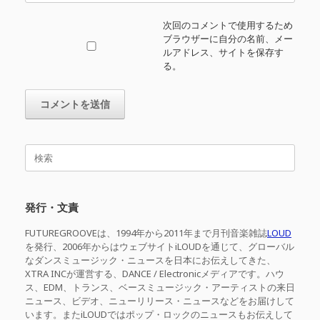
次回のコメントで使用するため
ブラウザーに自分の名前、メー
ルアドレス、サイトを保存す
る。
検
索
対
象:
発行・文責
FUTUREGROOVEは、1994年から2011年まで月刊音楽雑誌
LOUD
を発行、2006年からはウェブサイトiLOUDを通じて、グローバル
なダンスミュージック・ニュースを日本にお伝えしてきた、
XTRA INCが運営する、DANCE / Electronicメディアです。ハウ
ス、EDM、トランス、ベースミュージック・アーティストの来日
ニュース、ビデオ、ニューリリース・ニュースなどをお届けして
います。またiLOUDではポップ・ロックのニュースもお伝えして