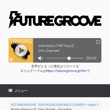
コ
ン
テ
ン
ツ
へ
ス
キ
ッ
プ
音声がとまった場合はリロードを
タイムテーブルは
https://futuregroove.jp/fm/
で
メニュー
FUTUREGROOVE - FOR HOUSE EDM BASS LOVERS
>
Video
>
Benny Benassi ft. Chris Brown – Paradise