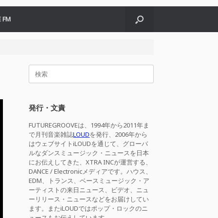
 FM
検
索
対
象:
発行・文責
FUTUREGROOVEは、1994年から2011年ま
で月刊音楽雑誌
LOUD
を発行、2006年から
はウェブサイトiLOUDを通じて、グローバ
ルなダンスミュージック・ニュースを日本
にお伝えしてきた、XTRA INCが運営する、
DANCE / Electronicメディアです。ハウス、
EDM、トランス、ベースミュージック・ア
ーティストの来日ニュース、ビデオ、ニュ
ーリリース・ニュースなどをお届けしてい
ます。またiLOUDではポップ・ロックのニ
ュースもお伝えしています。