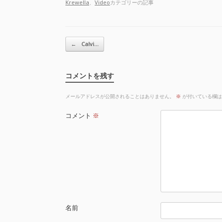
Krewella
、
Video
カテゴリーの記事
投稿ナビゲーション
←
Calvi…
コメントを残す
メールアドレスが公開されることはありません。
※
が付いている欄は
コメント
※
名前