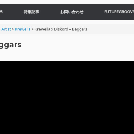
5
特集記事
お問い合わせ
FUTUREGROOVE
>
Artist
>
Krewella
>
Krewella x Diskord – Beggars
eggars