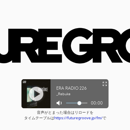
音声がとまった場合はリロードを
タイムテーブルは
https://futuregroove.jp/fm/
で