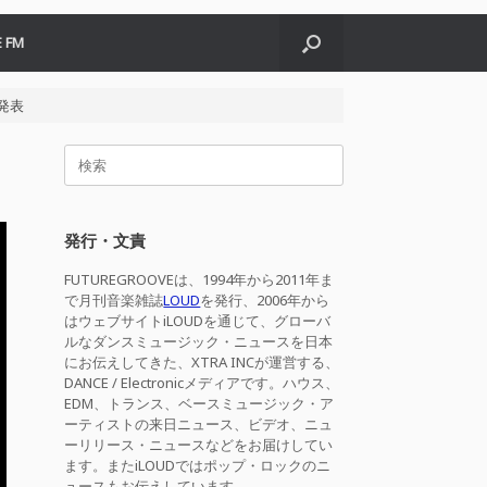
 FM
を発表
検
索
対
象:
発行・文責
FUTUREGROOVEは、1994年から2011年ま
で月刊音楽雑誌
LOUD
を発行、2006年から
はウェブサイトiLOUDを通じて、グローバ
ルなダンスミュージック・ニュースを日本
にお伝えしてきた、XTRA INCが運営する、
DANCE / Electronicメディアです。ハウス、
EDM、トランス、ベースミュージック・ア
ーティストの来日ニュース、ビデオ、ニュ
ーリリース・ニュースなどをお届けしてい
ます。またiLOUDではポップ・ロックのニ
ュースもお伝えしています。