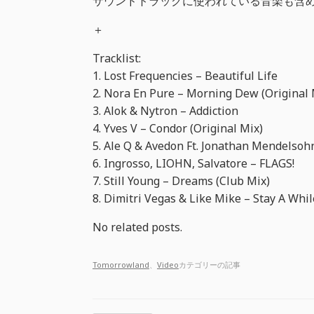
サウンドトラックに使われている音楽も含め
＋
Tracklist:
1. Lost Frequencies – Beautiful Life
2. Nora En Pure – Morning Dew (Original 
3. Alok & Nytron – Addiction
4. Yves V – Condor (Original Mix)
5. Ale Q & Avedon Ft. Jonathan Mendelso
6. Ingrosso, LIOHN, Salvatore – FLAGS!
7. Still Young – Dreams (Club Mix)
8. Dimitri Vegas & Like Mike – Stay A Whil
No related posts.
Tomorrowland
、
Video
カテゴリーの記事