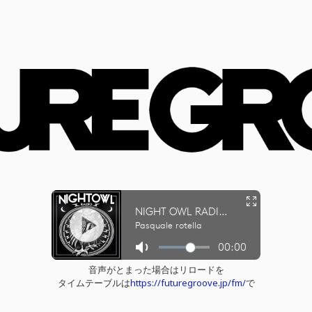
音声がとまった場合はリロードを
タイムテーブルは
https://futuregroove.jp/fm/
で