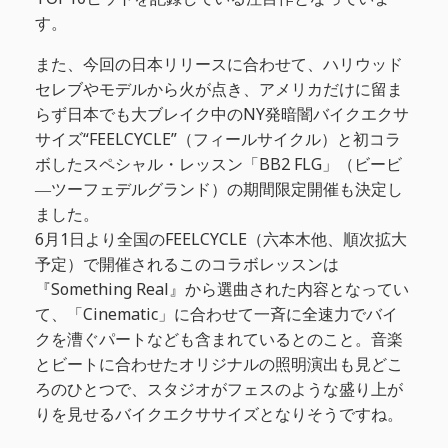
す。
また、今回の日本リリースに合わせて、ハリウッド
セレブやモデルから火が点き、アメリカだけに留ま
らず日本でも大ブレイク中のNY発暗闇バイクエクサ
サイズ“FEELCYCLE”（フィールサイクル）と初コラ
ボしたスペシャル・レッスン「BB2 FLG」（ビービ
―ツーフェデルグランド）の期間限定開催も決定し
ました。
6月1日より全国のFEELCYCLE（六本木他、順次拡大
予定）で開催されるこのコラボレッスンは
『Something Real』から選曲された内容となってい
て、「Cinematic」に合わせて一斉に全速力でバイ
クを漕ぐパートなども含まれているとのこと。音楽
とビートに合わせたオリジナルの照明演出も見どこ
ろのひとつで、スタジオがフェスのような盛り上が
りを見せるバイクエクササイズとなりそうですね。