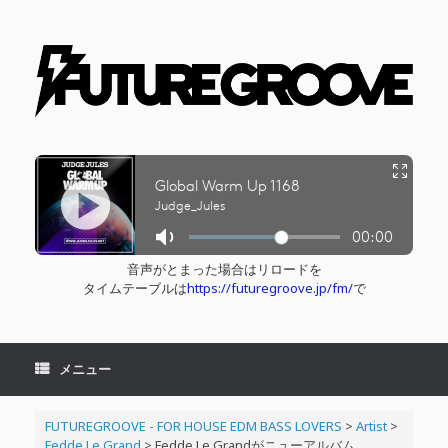
コ
ン
テ
ン
ツ
へ
ス
キ
ッ
プ
音声がとまった場合はリロードを
タイムテーブルは
https://futuregroove.jp/fm/
で
メニュー
FUTUREGROOVE - FOR HOUSE EDM BASS LOVERS
>
Artist
>
Fedde Le Grand
>
Fedde Le Grandがニューアルバム