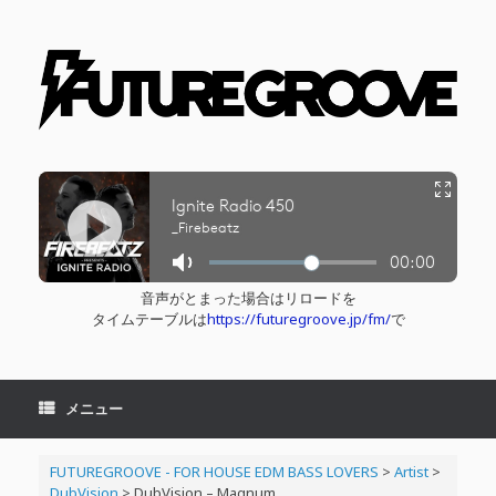
コ
ン
テ
ン
ツ
へ
ス
キ
ッ
プ
音声がとまった場合はリロードを
タイムテーブルは
https://futuregroove.jp/fm/
で
メニュー
FUTUREGROOVE - FOR HOUSE EDM BASS LOVERS
>
Artist
>
DubVision
>
DubVision – Magnum