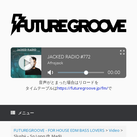
コ
ン
テ
ン
ツ
へ
ス
キ
ッ
プ
音声がとまった場合はリロードを
タイムテーブルは
https://futuregroove.jp/fm/
で
メニュー
FUTUREGROOVE - FOR HOUSE EDM BASS LOVERS
>
Video
>
Slushii – So Long (ft. Madi)