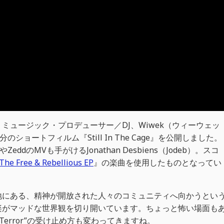
ミュージック・プロデューサー／DJ、Wiwek（ウィーウェッ
分のショートフィルム『Still In The Cage』を公開しました。
ZeddのMVも手がけるJonathan Desbiens（Jodeb）。スコ
The Free & Rebellious EP
』の楽曲を使用したものとなってい
地にある、精神が開放された人々のコミュニティへ向かうとい
楽がマッドな世界観を切り開いています。ちょっと怖い場面も
 Terror”の受け止め方も変わってきますね。