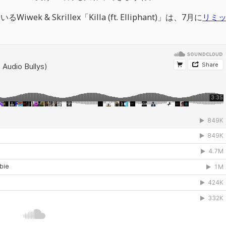
Wiwek & Skrillex「Killa (ft. Elliphant)」は、7月に
リミ