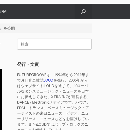
 FM
ge』を公開
検
を
索
対
象:
発行・文責
FUTUREGROOVEは、1994年から2011年ま
で月刊音楽雑誌
LOUD
を発行、2006年から
はウェブサイトiLOUDを通じて、グローバ
ルなダンスミュージック・ニュースを日本
にお伝えしてきた、XTRA INCが運営する、
DANCE / Electronicメディアです。ハウス、
EDM、トランス、ベースミュージック・ア
ーティストの来日ニュース、ビデオ、ニュ
ーリリース・ニュースなどをお届けしてい
ます。またiLOUDではポップ・ロックのニ
ュースもお伝えしています。