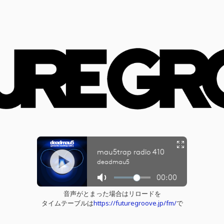
音声がとまった場合はリロードを
タイムテーブルは
https://futuregroove.jp/fm/
で