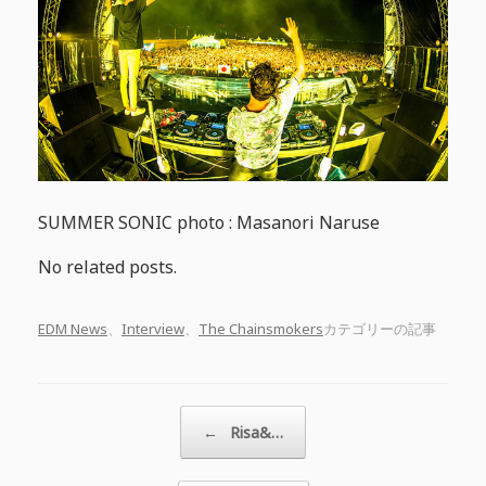
SUMMER SONIC photo : Masanori Naruse
No related posts.
EDM News
、
Interview
、
The Chainsmokers
カテゴリーの記事
投稿ナビゲーション
←
Risa&…