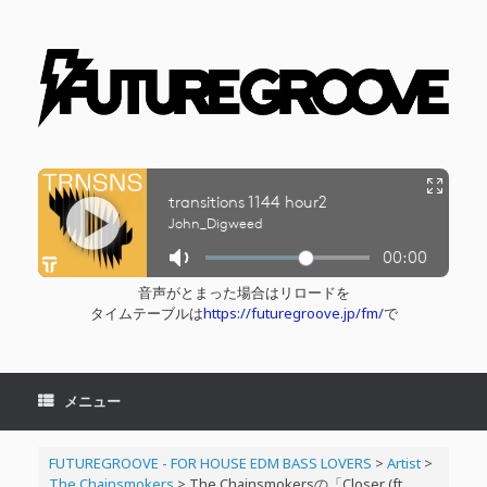
コ
ン
テ
ン
ツ
へ
ス
キ
ッ
プ
音声がとまった場合はリロードを
タイムテーブルは
https://futuregroove.jp/fm/
で
メニュー
FUTUREGROOVE - FOR HOUSE EDM BASS LOVERS
>
Artist
>
The Chainsmokers
>
The Chainsmokersの「Closer (ft.