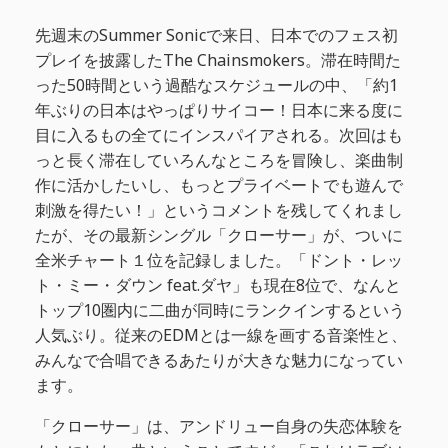
先週末のSummer Sonicで来日、日本でのフェス初
プレイを披露したThe Chainsmokers。滞在時間た
った50時間という過酷なスケジュールの中、「約1
年ぶりの日本はやっぱりサイコー！日本に来る度に
目に入るもの全てにインスパイアされる。次回はも
っと長く滞在していろんなところを冒険し、楽曲制
作に活かしたいし、もっとプライベートでも遊んで
刺激を得たい！」というコメントを残してくれまし
たが、その最新シングル「クローサー」が、ついに
全米チャート１位を記録しました。「ドント・レッ
ト・ミー・ダウン feat.ダヤ」も現在8位で、なんと
トップ10圏内に二曲が同時にランクインするという
人気ぶり。従来のEDMとは一線を画する音楽性と、
みんなで合唱できるあたりが大きな魅力になってい
ます。
「クローサー」は、アンドリュー自身の失恋体験を