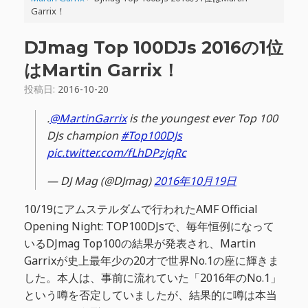
Garrix！
DJmag Top 100DJs 2016の1位
はMartin Garrix！
投稿日:
2016-10-20
.
@MartinGarrix
is the youngest ever Top 100
DJs champion
#Top100DJs
pic.twitter.com/fLhDPzjqRc
— DJ Mag (@DJmag)
2016年10月19日
10/19にアムステルダムで行われたAMF Official
Opening Night: TOP100DJsで、毎年恒例になって
いるDJmag Top100の結果が発表され、Martin
Garrixが史上最年少の20才で世界No.1の座に輝きま
した。本人は、事前に流れていた「2016年のNo.1」
という噂を否定していましたが、結果的に噂は本当