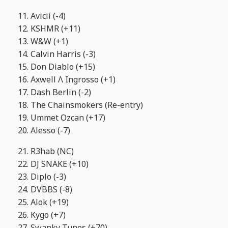
11. Avicii (-4)
12. KSHMR (+11)
13. W&W (+1)
14. Calvin Harris (-3)
15. Don Diablo (+15)
16. Axwell Λ Ingrosso (+1)
17. Dash Berlin (-2)
18. The Chainsmokers (Re-entry)
19. Ummet Ozcan (+17)
20. Alesso (-7)
21. R3hab (NC)
22. DJ SNAKE (+10)
23. Diplo (-3)
24. DVBBS (-8)
25. Alok (+19)
26. Kygo (+7)
27. Swanky Tunes (+70)