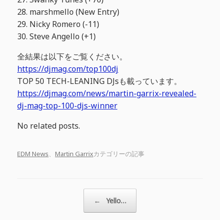
28. marshmello (New Entry)
29. Nicky Romero (-11)
30. Steve Angello (+1)
全結果は以下をご覧ください。
https://djmag.com/top100dj
TOP 50 TECH-LEANING DJsも載っています。
https://djmag.com/news/martin-garrix-revealed-
dj-mag-top-100-djs-winner
No related posts.
EDM News
、
Martin Garrix
カテゴリーの記事
投稿ナビゲーション
←
Yello…