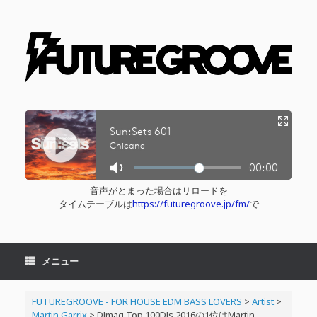
コ
ン
テ
ン
ツ
へ
ス
キ
ッ
プ
音声がとまった場合はリロードを
タイムテーブルは
https://futuregroove.jp/fm/
で
メニュー
FUTUREGROOVE - FOR HOUSE EDM BASS LOVERS
>
Artist
>
Martin Garrix
>
DJmag Top 100DJs 2016の1位はMartin