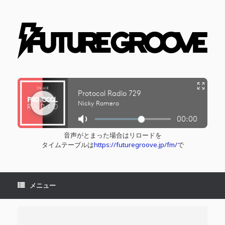
コ
ン
テ
ン
ツ
へ
ス
キ
ッ
プ
音声がとまった場合はリロードを
タイムテーブルは
https://futuregroove.jp/fm/
で
メニュー