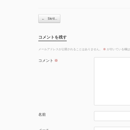
投稿ナビゲーション
←
Skril…
コメントを残す
メールアドレスが公開されることはありません。
※
が付いている欄は
コメント
※
名前
メール