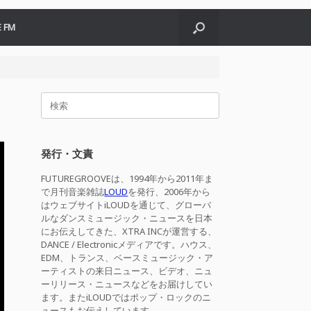
 FM
検
索
対
象:
発行・文責
FUTUREGROOVEは、1994年から2011年ま
で月刊音楽雑誌
LOUD
を発行、2006年から
はウェブサイトiLOUDを通じて、グローバ
ルなダンスミュージック・ニュースを日本
にお伝えしてきた、XTRA INCが運営する、
DANCE / Electronicメディアです。ハウス、
EDM、トランス、ベースミュージック・ア
ーティストの来日ニュース、ビデオ、ニュ
ーリリース・ニュースなどをお届けしてい
ます。またiLOUDではポップ・ロックのニ
ュースもお伝えしています。