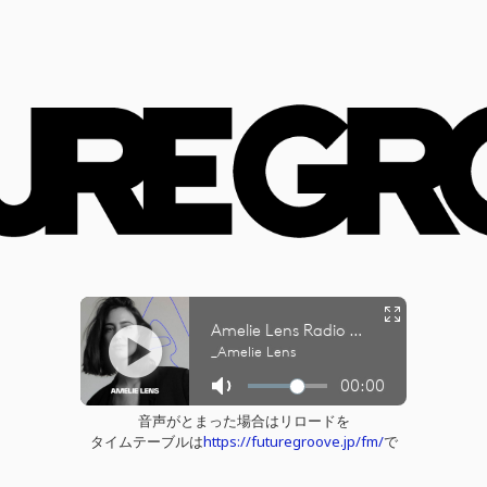
音声がとまった場合はリロードを
タイムテーブルは
https://futuregroove.jp/fm/
で