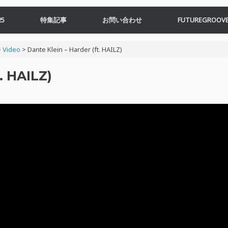
5
特集記事
お問い合わせ
FUTUREGROOVE
>
Video
>
Dante Klein – Harder (ft. HAILZ)
. HAILZ)