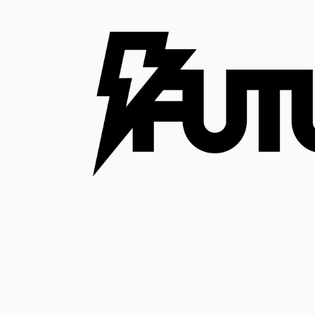
コ
ン
テ
ン
ツ
へ
ス
キ
ッ
プ