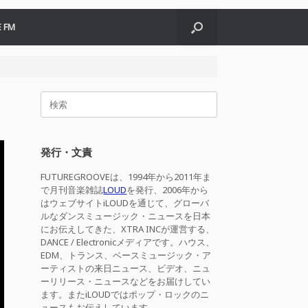
 FM
検
索
対
象:
発行・文責
FUTUREGROOVEは、1994年から2011年ま
で月刊音楽雑誌
LOUD
を発行、2006年から
はウェブサイトiLOUDを通じて、グローバ
ルなダンスミュージック・ニュースを日本
にお伝えしてきた、XTRA INCが運営する、
DANCE / Electronicメディアです。ハウス、
EDM、トランス、ベースミュージック・ア
ーティストの来日ニュース、ビデオ、ニュ
ーリリース・ニュースなどをお届けしてい
ます。またiLOUDではポップ・ロックのニ
ュースもお伝えしています。