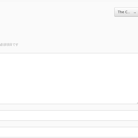
The C…
→
必須項目です