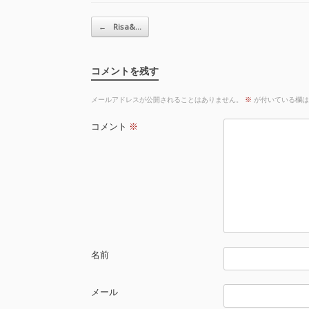
投稿ナビゲーション
←
Risa&…
コメントを残す
メールアドレスが公開されることはありません。
※
が付いている欄は
コメント
※
名前
メール