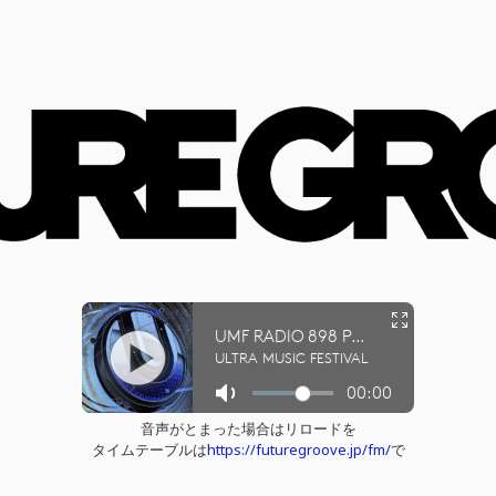
音声がとまった場合はリロードを
タイムテーブルは
https://futuregroove.jp/fm/
で