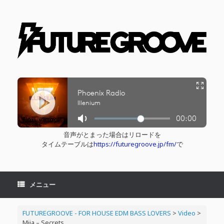
コ
ン
テ
ン
ツ
へ
ス
キ
ッ
プ
音声がとまった場合はリロードを
タイムテーブルは
https://futuregroove.jp/fm/
で
メニュー
FUTUREGROOVE - FOR HOUSE EDM BASS LOVERS
>
Video
>
Mija – Secrets