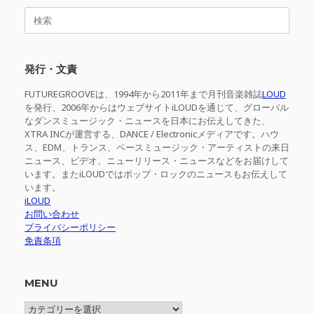
検
索
対
象:
発行・文責
FUTUREGROOVEは、1994年から2011年まで月刊音楽雑誌
LOUD
を発行、2006年からはウェブサイトiLOUDを通じて、グローバル
なダンスミュージック・ニュースを日本にお伝えしてきた、
XTRA INCが運営する、DANCE / Electronicメディアです。ハウ
ス、EDM、トランス、ベースミュージック・アーティストの来日
ニュース、ビデオ、ニューリリース・ニュースなどをお届けして
います。またiLOUDではポップ・ロックのニュースもお伝えして
います。
iLOUD
お問い合わせ
プライバシーポリシー
免責条項
MENU
MENU