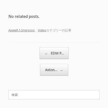
No related posts.
Axwell Λ Ingrosso
、
Video
カテゴリーの記事
投稿ナビゲーション
←
EDM P…
Axton…
→
検
索
対
象: