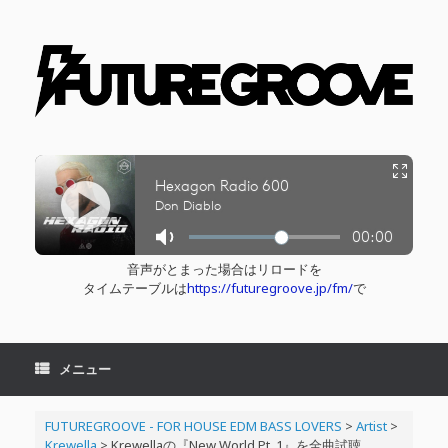
コ
ン
テ
ン
ツ
へ
ス
キ
ッ
プ
音声がとまった場合はリロードを
タイムテーブルは
https://futuregroove.jp/fm/
で
メニュー
FUTUREGROOVE - FOR HOUSE EDM BASS LOVERS
>
Artist
>
Krewella
>
Krewellaの『New World Pt. 1』を全曲試聴