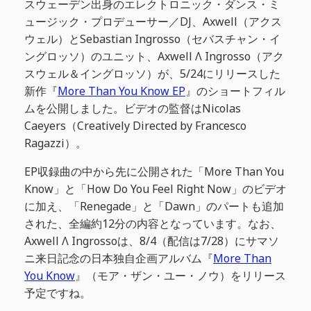
スウェーデン出身のエレクトロニック・ダンス・ミ
ュージック・プロデューサー／DJ、Axwell（アクス
ウェル）とSebastian Ingrosso（セバスチャン・イ
ングロッソ）のユニット、Axwell Λ Ingrosso（アク
スウェル＆イングロッソ）が、5/24にリリースした
新作『
More Than You Know EP
』のショートフィル
ムを公開しました。ビデオの監督はNicolas
Caeyers（Creatively Directed by Francesco
Ragazzi）。
EP収録曲の中から先に公開された「More Than You
Know」と「How Do You Feel Right Now」のビデオ
に加え、「Renegade」と「Dawn」のパートも追加
された、全編約12分の内容となっています。なお、
Axwell Λ Ingrossoは、8/4（配信は7/28）にサマソ
ニ来日記念の日本独自企画アルバム『
More Than
You Know
』（モア・ザン・ユー・ノウ）をリリース
予定ですね。