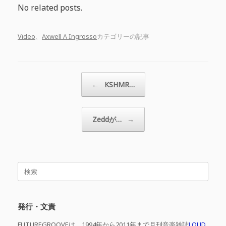
No related posts.
Video
、
Axwell Λ Ingrosso
カテゴリーの記事
投稿ナビゲーション
←
KSHMR…
Zeddが…
→
検
索
対
象:
発行・文責
FUTUREGROOVEは、1994年から2011年まで月刊音楽雑誌
LOUD