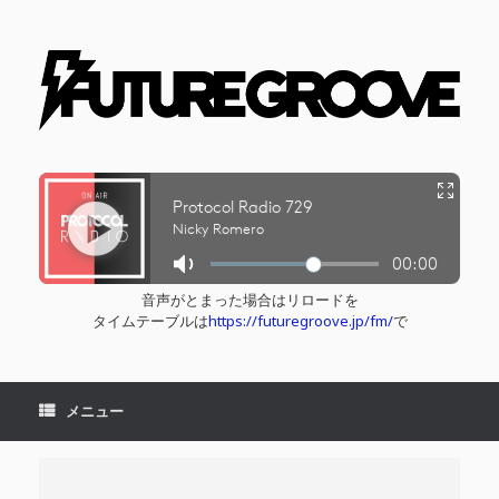
コ
ン
テ
ン
ツ
へ
ス
キ
ッ
プ
音声がとまった場合はリロードを
タイムテーブルは
https://futuregroove.jp/fm/
で
メニュー