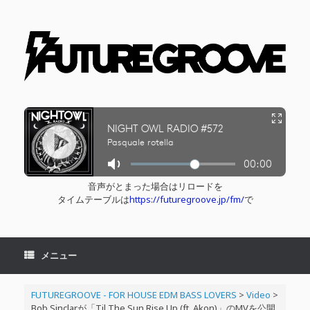
コ
ン
テ
ン
ツ
へ
ス
キ
ッ
プ
音声がとまった場合はリロードを
タイムテーブルは
https://futuregroove.jp/fm/
で
メニュー
FUTUREGROOVE - FOR HOUSE EDM BASS LOVERS
>
Video
>
Bob Sinclarが「Til The Sun Rise Up (ft. Akon)」のMVを公開