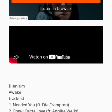
Illenium
Awake
tracklist
1. Needed You (ft. Dia Frampton)
2. Crawl Outta Love (ft. Annika Wells)