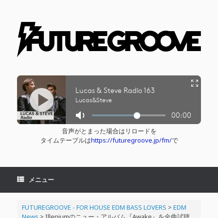
コ
ン
テ
ン
ツ
へ
ス
キ
ッ
プ
音声がとまった場合はリロードを
タイムテーブルは
https://futuregroove.jp/fm/
で
メニュー
FUTUREGROOVE - FOR HOUSE EDM BASS LOVERS
>
EDM
News
>
Illeniumのニュー・アルバム『Awake』を全曲試聴