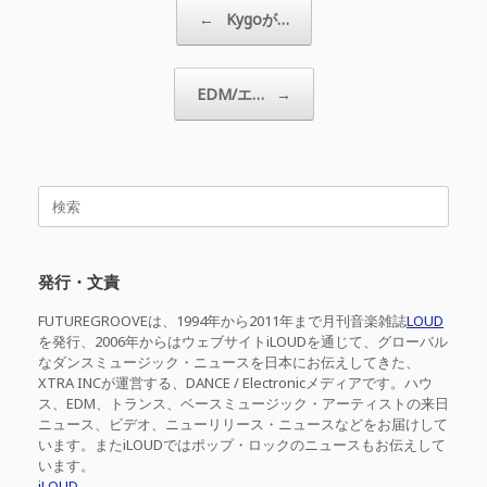
投稿ナビゲーション
←
Kygoが…
EDM/エ…
→
検
索
対
象:
発行・文責
FUTUREGROOVEは、1994年から2011年まで月刊音楽雑誌
LOUD
を発行、2006年からはウェブサイトiLOUDを通じて、グローバル
なダンスミュージック・ニュースを日本にお伝えしてきた、
XTRA INCが運営する、DANCE / Electronicメディアです。ハウ
ス、EDM、トランス、ベースミュージック・アーティストの来日
ニュース、ビデオ、ニューリリース・ニュースなどをお届けして
います。またiLOUDではポップ・ロックのニュースもお伝えして
います。
iLOUD