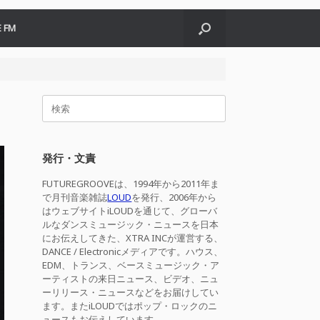
 FM
検
索
対
象:
発行・文責
FUTUREGROOVEは、1994年から2011年ま
で月刊音楽雑誌
LOUD
を発行、2006年から
はウェブサイトiLOUDを通じて、グローバ
ルなダンスミュージック・ニュースを日本
にお伝えしてきた、XTRA INCが運営する、
DANCE / Electronicメディアです。ハウス、
EDM、トランス、ベースミュージック・ア
ーティストの来日ニュース、ビデオ、ニュ
ーリリース・ニュースなどをお届けしてい
ます。またiLOUDではポップ・ロックのニ
ュースもお伝えしています。