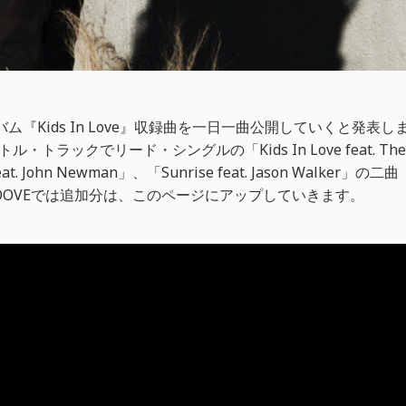
バム『Kids In Love』収録曲を一日一曲公開していくと発表し
トラックでリード・シングルの「Kids In Love feat. The
at. John Newman」、「Sunrise feat. Jason Walker」の二曲
ROOVEでは追加分は、このページにアップしていきます。