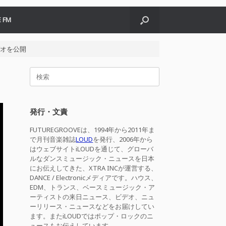
 FM
ビデオを公開
検
索
対
象:
発行・文責
FUTUREGROOVEは、1994年から2011年ま
で月刊音楽雑誌
LOUD
を発行、2006年から
はウェブサイトiLOUDを通じて、グローバ
ルなダンスミュージック・ニュースを日本
にお伝えしてきた、XTRA INCが運営する、
DANCE / Electronicメディアです。ハウス、
EDM、トランス、ベースミュージック・ア
ーティストの来日ニュース、ビデオ、ニュ
ーリリース・ニュースなどをお届けしてい
ます。またiLOUDではポップ・ロックのニ
ュースもお伝えしています。