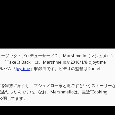
ジック・プロデューサー／DJ、Marshmello（マシュメロ）
ke It Back」は、Marshmelloが2016/1/8にJoytime
アルバム『
Joytime
』収録曲です。ビデオの監督はDaniel
ドを家族に紹介し、マシュメロ一家と過ごすというストーリー
たんですね。なお、Marshmelloは、最近“Cooking
ズも公開してます。