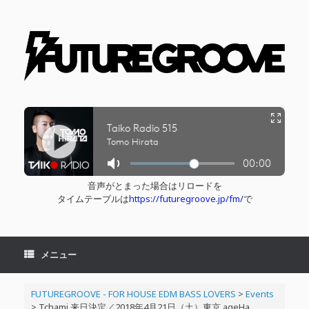
コ
ン
テ
ン
ツ
へ
ス
キ
ッ
プ
音声がとまった場合はリロードを
タイムテーブルは
https://futuregroove.jp/fm/
で
メニュー
FUTUREGROOVE - FOR HOUSE EDM BASS LOVERS
>
Events
>
Tchami 来日決定／2018年4月21日（土）東京 ageHa