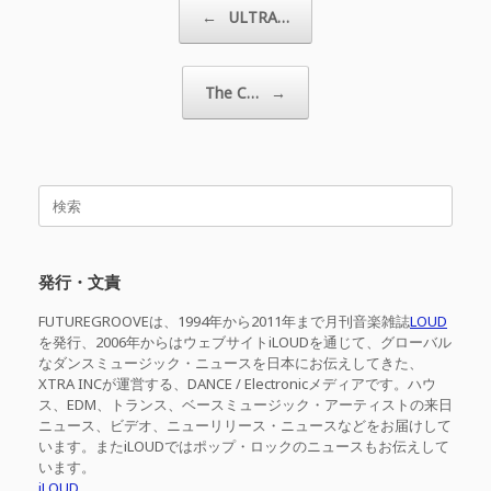
投稿ナビゲーション
←
ULTRA…
The C…
→
検
索
対
象:
発行・文責
FUTUREGROOVEは、1994年から2011年まで月刊音楽雑誌
LOUD
を発行、2006年からはウェブサイトiLOUDを通じて、グローバル
なダンスミュージック・ニュースを日本にお伝えしてきた、
XTRA INCが運営する、DANCE / Electronicメディアです。ハウ
ス、EDM、トランス、ベースミュージック・アーティストの来日
ニュース、ビデオ、ニューリリース・ニュースなどをお届けして
います。またiLOUDではポップ・ロックのニュースもお伝えして
います。
iLOUD