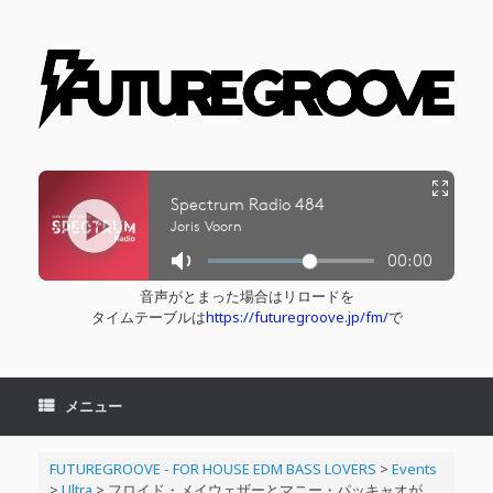
コ
ン
テ
ン
ツ
へ
ス
キ
ッ
プ
音声がとまった場合はリロードを
タイムテーブルは
https://futuregroove.jp/fm/
で
メニュー
FUTUREGROOVE - FOR HOUSE EDM BASS LOVERS
>
Events
>
Ultra
>
フロイド・メイウェザーとマニー・パッキャオが、