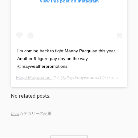
View this post on Instagram
I’m coming back to fight Manny Pacquiao this year.
Another 9 figure pay day on the way
@mayweatherpromotions
Floyd Mayweather
さん(@floydmayweather)がシェアした投稿 –
No related posts.
Ultra
カテゴリーの記事