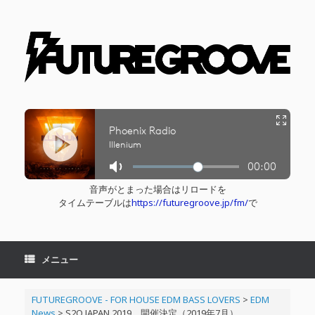
コ
ン
テ
ン
ツ
へ
ス
キ
ッ
プ
音声がとまった場合はリロードを
タイムテーブルは
https://futuregroove.jp/fm/
で
メニュー
FUTUREGROOVE - FOR HOUSE EDM BASS LOVERS
>
EDM
News
>
S2O JAPAN 2019、開催決定（2019年7月）