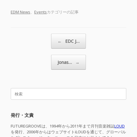
EDM News
、
Events
カテゴリーの記事
投稿ナビゲーション
←
EDC J…
Jonas…
→
検
索
対
象:
発行・文責
FUTUREGROOVEは、1994年から2011年まで月刊音楽雑誌
LOUD
を発行、2006年からはウェブサイトiLOUDを通じて、グローバル