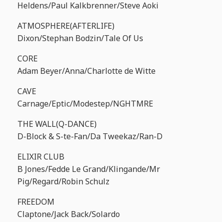
Heldens/Paul Kalkbrenner/Steve Aoki
ATMOSPHERE(AFTERLIFE)
Dixon/Stephan Bodzin/Tale Of Us
CORE
Adam Beyer/Anna/Charlotte de Witte
CAVE
Carnage/Eptic/Modestep/NGHTMRE
THE WALL(Q-DANCE)
D-Block & S-te-Fan/Da Tweekaz/Ran-D
ELIXIR CLUB
B Jones/Fedde Le Grand/Klingande/Mr
Pig/Regard/Robin Schulz
FREEDOM
Claptone/Jack Back/Solardo