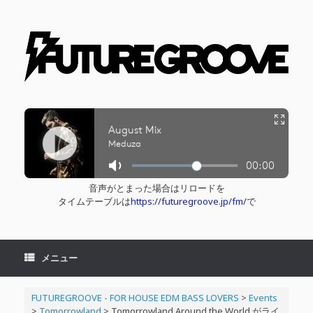
コ
ン
テ
ン
ツ
へ
ス
キ
ッ
プ
音声がとまった場合はリロードを
タイムテーブルは
https://futuregroove.jp/fm/
で
メニュー
FUTUREGROOVE - FOR HOUSE EDM BASS LOVERS
>
Events
>
Tomorrowland
>
Tomorrowland Around the World がライ