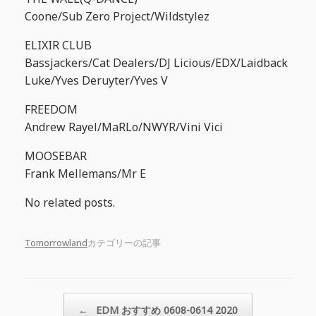
Coone/Sub Zero Project/Wildstylez
ELIXIR CLUB
Bassjackers/Cat Dealers/DJ Licious/EDX/Laidback
Luke/Yves Deruyter/Yves V
FREEDOM
Andrew Rayel/MaRLo/NWYR/Vini Vici
MOOSEBAR
Frank Mellemans/Mr E
No related posts.
Tomorrowland
カテゴリーの記事
投稿ナビゲーション
←
EDM おすすめ 0608-0614 2020