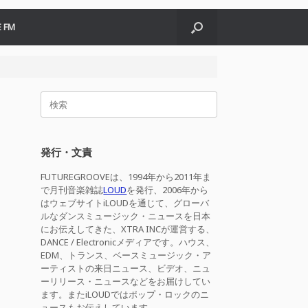
 FM
検
索
対
象:
発行・文責
FUTUREGROOVEは、1994年から2011年ま
で月刊音楽雑誌
LOUD
を発行、2006年から
はウェブサイトiLOUDを通じて、グローバ
ルなダンスミュージック・ニュースを日本
にお伝えしてきた、XTRA INCが運営する、
DANCE / Electronicメディアです。ハウス、
EDM、トランス、ベースミュージック・ア
ーティストの来日ニュース、ビデオ、ニュ
ーリリース・ニュースなどをお届けしてい
ます。またiLOUDではポップ・ロックのニ
ュースもお伝えしています。