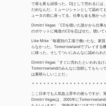
で昼も夜も頑張った。DJとして売れるには
だめなんだ。ミュージシャンとして認めて
ュータの前に座ってる。仕事も金も無かっ
Dimitri Vegas 「CDを聴いた誰か
のポケットに俺達のCDを忍ばせた。聴いて
Like Mike「毎週別の工場で働いたな
らなかった。Tomorrowlandでプレ
に移った。そしてついにみんなに認められ
Dimitri Vegas「すぐに売れたとい
Tomorrowlandのみんなに信頼して
は素晴らしいことだ」
＊＊＊＊＊＊＊＊＊＊＊＊＊＊＊＊＊＊＊
ここ日本でも人気急上昇中の彼らですが、実
Dimitri Vegasは、2005年にTomo
たといいますし、’90年代末にはすでにDJ