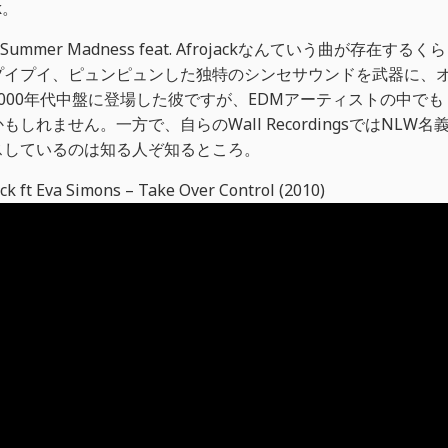
k。
IBE / Summer Madness feat. Afrojackなんていう曲が存在するくら
プイプイ、ピュンピュンした独特のシンセサウンドを武器に、
000年代中盤に登場した彼ですが、EDMアーティストの中でも
ません。一方で、自らのWall RecordingsではNLW名
スしているのは知る人ぞ知るところ。
va Simons – Take Over Control (2010)