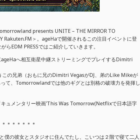
land presents UNITE – THE MIRROR TO
OU BY Rakuten.FM＞。ageHaで開催されるこの注目イベントに登
らEDM PRESSではご紹介していきます。
京ageHaへ相互衛星中継ストリーミングでプレイするDimitri
兄弟（おもに兄のDimitri VegasがDJ、弟のLike Mikeが
Jとあって、Tomorrowlandでは他のギグとは別格の破壊力を発揮
メンタリー映画’This Was Tomorrow(Netflixで日本語字
＊＊＊＊＊＊＊＊
つは僕と僕の彼女とスタジオに住んでたし、こいつは２階で寝て二人