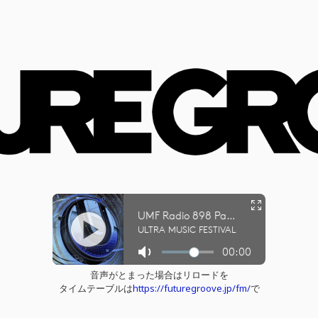
音声がとまった場合はリロードを
タイムテーブルは
https://futuregroove.jp/fm/
で