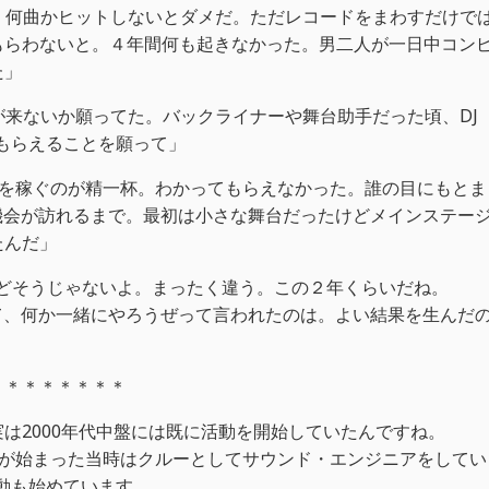
、何曲かヒットしないとダメだ。ただレコードをまわすだけで
もらわないと。４年間何も起きなかった。男二人が一日中コン
た」
から仕事が来ないか願ってた。バックライナーや舞台助手だった頃、DJ
もらえることを願って」
。家賃を稼ぐのが精一杯。わかってもらえなかった。誰の目にもとま
イする機会が訪れるまで。最初は小さな舞台だったけどメインステー
たんだ」
われるけどそうじゃないよ。まったく違う。この２年くらいだね。
もらって、何か一緒にやろうぜって言われたのは。よい結果を生んだ
＊＊＊＊＊＊＊＊
は2000年代中盤には既に活動を開始していたんですね。
rrowlandが始まった当時はクルーとしてサウンド・エンジニアをしてい
活動も始めています。