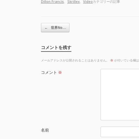
Dillon Francis
、
Skrillex
、
Video
カテゴリーの記事
投稿ナビゲーション
←
世界No.…
コメントを残す
メールアドレスが公開されることはありません。
※
が付いている欄は
コメント
※
名前