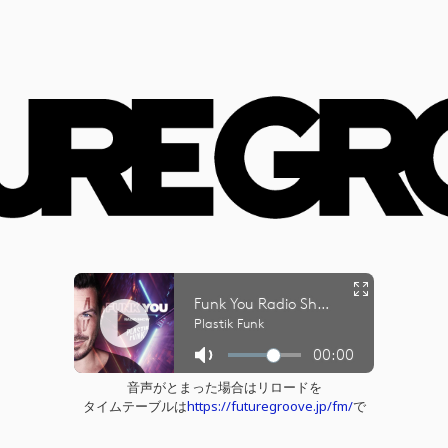
音声がとまった場合はリロードを
タイムテーブルは
https://futuregroove.jp/fm/
で