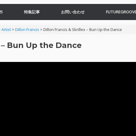
5
特集記事
お問い合わせ
FUTUREGROOVE
>
Artist
>
Dillon Francis
>
Dillon Francis & Skrillex – Bun Up the Dance
ex – Bun Up the Dance