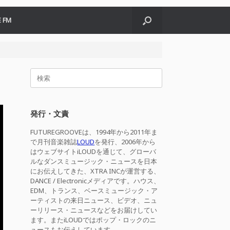
 FM
検
索
対
象:
発行・文責
FUTUREGROOVEは、1994年から2011年ま
で月刊音楽雑誌
LOUD
を発行、2006年から
はウェブサイトiLOUDを通じて、グローバ
ルなダンスミュージック・ニュースを日本
にお伝えしてきた、XTRA INCが運営する、
DANCE / Electronicメディアです。ハウス、
EDM、トランス、ベースミュージック・ア
ーティストの来日ニュース、ビデオ、ニュ
ーリリース・ニュースなどをお届けしてい
ます。またiLOUDではポップ・ロックのニ
ュースもお伝えしています。