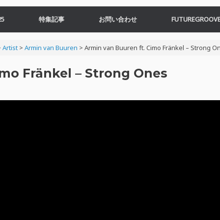
5
特集記事
お問い合わせ
FUTUREGROOVE
>
Artist
>
Armin van Buuren
>
Armin van Buuren ft. Cimo Fränkel – Strong O
imo Fränkel – Strong Ones