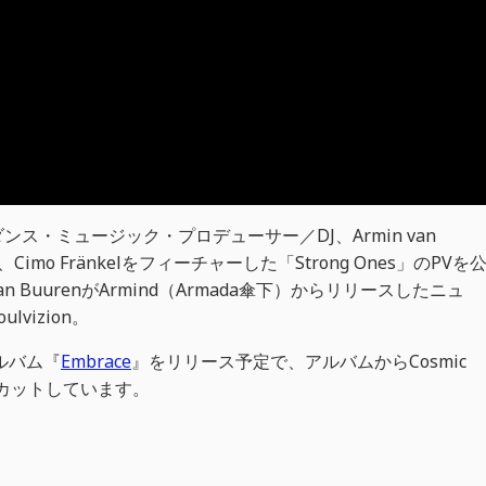
・ミュージック・プロデューサー／DJ、Armin van
mo Fränkelをフィーチャーした「Strong Ones」のPVを
van BuurenがArmind（Armada傘下）からリリースしたニュ
vizion。
アルバム『
Embrace
』をリリース予定で、アルバムからCosmic
カットしています。