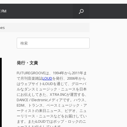
 FM
nes
検
索
対
象:
発行・文責
FUTUREGROOVEは、1994年から2011年ま
で月刊音楽雑誌
LOUD
を発行、2006年から
はウェブサイトiLOUDを通じて、グローバ
ルなダンスミュージック・ニュースを日本
にお伝えしてきた、XTRA INCが運営する、
DANCE / Electronicメディアです。ハウス、
EDM、トランス、ベースミュージック・ア
ーティストの来日ニュース、ビデオ、ニュ
ーリリース・ニュースなどをお届けしてい
ます。またiLOUDではポップ・ロックのニ
ュースもお伝えしています。