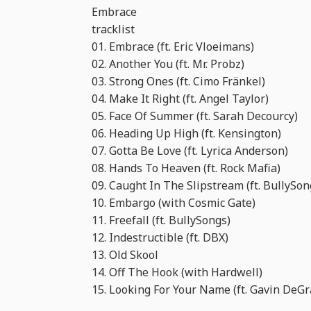
Embrace
tracklist
01. Embrace (ft. Eric Vloeimans)
02. Another You (ft. Mr. Probz)
03. Strong Ones (ft. Cimo Fränkel)
04. Make It Right (ft. Angel Taylor)
05. Face Of Summer (ft. Sarah Decourcy)
06. Heading Up High (ft. Kensington)
07. Gotta Be Love (ft. Lyrica Anderson)
08. Hands To Heaven (ft. Rock Mafia)
09. Caught In The Slipstream (ft. BullySon
10. Embargo (with Cosmic Gate)
11. Freefall (ft. BullySongs)
12. Indestructible (ft. DBX)
13. Old Skool
14. Off The Hook (with Hardwell)
15. Looking For Your Name (ft. Gavin DeG