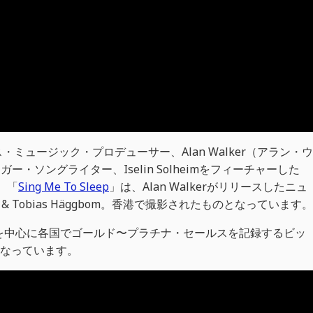
ミュージック・プロデューサー、Alan Walker（アラン・ウ
ー・ソングライター、Iselin Solheimをフィーチャーした
た。「
Sing Me To Sleep
」は、Alan Walkerがリリースしたニュ
& Tobias Häggbom。香港で撮影されたものとなっています。
ーロッパを中心に各国でゴールド〜プラチナ・セールスを記録するビッ
となっています。