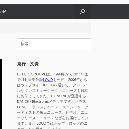
 FM
検
索
対
象:
発行・文責
FUTUREGROOVEは、1994年から2011年ま
で月刊音楽雑誌
LOUD
を発行、2006年から
はウェブサイトiLOUDを通じて、グローバ
ルなダンスミュージック・ニュースを日本
にお伝えしてきた、XTRA INCが運営する、
DANCE / Electronicメディアです。ハウス、
EDM、トランス、ベースミュージック・ア
ーティストの来日ニュース、ビデオ、ニュ
ーリリース・ニュースなどをお届けしてい
ます。またiLOUDではポップ・ロックのニ
ュースもお伝えしています。