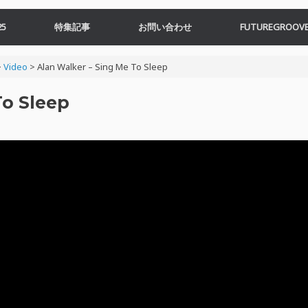
5
特集記事
お問い合わせ
FUTUREGROOVE
>
Video
>
Alan Walker – Sing Me To Sleep
To Sleep