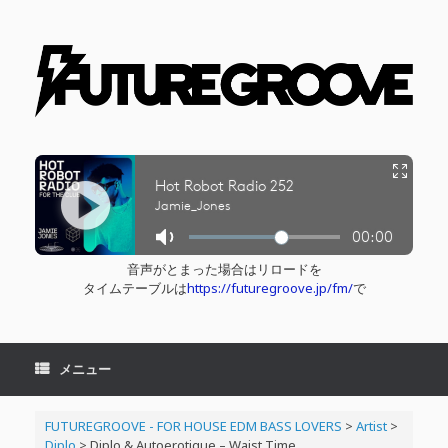
コ
ン
テ
ン
ツ
へ
ス
キ
ッ
プ
音声がとまった場合はリロードを
タイムテーブルは
https://futuregroove.jp/fm/
で
メニュー
FUTUREGROOVE - FOR HOUSE EDM BASS LOVERS
>
Artist
>
Diplo
>
Diplo & Autoerotique – Waist Time